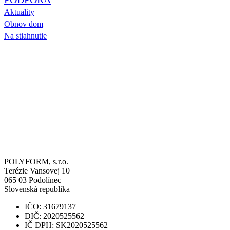
Aktuality
Obnov dom
Na stiahnutie
POLYFORM, s.r.o.
Terézie Vansovej 10
065 03
Podolínec
Slovenská republika
IČO: 31679137
DIČ: 2020525562
IČ DPH: SK2020525562