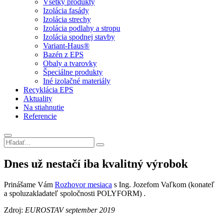
Všetky produkty
Izolácia fasády
Izolácia strechy
Izolácia podlahy a stropu
Izolácia spodnej stavby
Variant-Haus®
Bazén z EPS
Obaly a tvarovky
Špeciálne produkty
Iné izolačné materiály
Recyklácia EPS
Aktuality
Na stiahnutie
Referencie
Dnes už nestačí iba kvalitný výrobok
Prinášame Vám
Rozhovor mesiaca
s Ing. Jozefom Vaľkom (konateľ
a spoluzakladateľ spoločnosti POLYFORM) .
Zdroj:
EUROSTAV september 2019