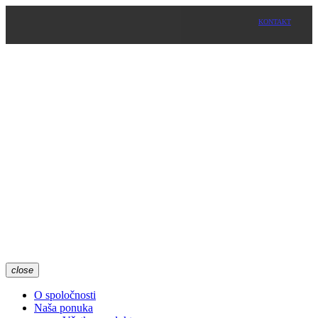
KONTAKT
close
O spoločnosti
Naša ponuka