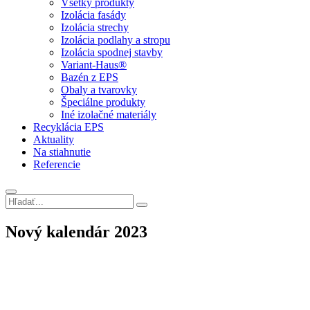
Všetky produkty
Izolácia fasády
Izolácia strechy
Izolácia podlahy a stropu
Izolácia spodnej stavby
Variant-Haus®
Bazén z EPS
Obaly a tvarovky
Špeciálne produkty
Iné izolačné materiály
Recyklácia EPS
Aktuality
Na stiahnutie
Referencie
Nový kalendár 2023