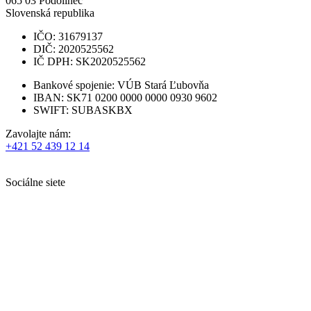
065 03
Podolínec
Slovenská republika
IČO: 31679137
DIČ: 2020525562
IČ DPH: SK2020525562
Bankové spojenie: VÚB Stará Ľubovňa
IBAN: SK71 0200 0000 0000 0930 9602
SWIFT: SUBASKBX
Zavolajte nám:
+421 52 439 12 14
Sociálne siete