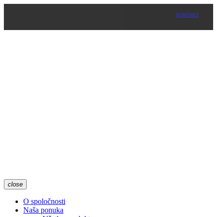
KONTAKT
close
O spoločnosti
Naša ponuka