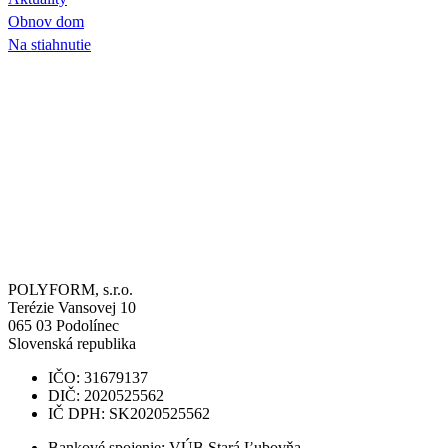
Obnov dom
Na stiahnutie
POLYFORM, s.r.o.
Terézie Vansovej 10
065 03
Podolínec
Slovenská republika
IČO: 31679137
DIČ: 2020525562
IČ DPH: SK2020525562
Bankové spojenie: VÚB Stará Ľubovňa