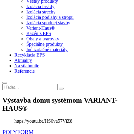
Všetky produkty
Izolácia fasády
Izolácia strechy
Izolácia podlahy a stropu
Izolácia spodnej stavby
Variant-Haus®
Bazén z EPS
Obaly a tvarovky
Špeciálne produkty
Iné izolačné materiály
Recyklácia EPS
Aktuality
Na stiahnutie
Referencie
Výstavba domu systémom VARIANT-
HAUS®
https://youtu.be/HS0va57ViZ8
POLYFORM