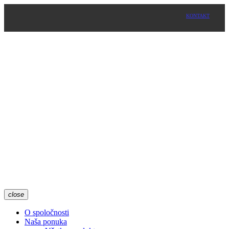
KONTAKT
close
O spoločnosti
Naša ponuka