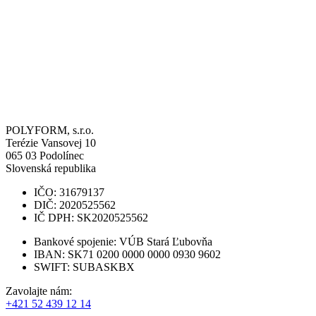
POLYFORM, s.r.o.
Terézie Vansovej 10
065 03
Podolínec
Slovenská republika
IČO: 31679137
DIČ: 2020525562
IČ DPH: SK2020525562
Bankové spojenie: VÚB Stará Ľubovňa
IBAN: SK71 0200 0000 0000 0930 9602
SWIFT: SUBASKBX
Zavolajte nám:
+421 52 439 12 14