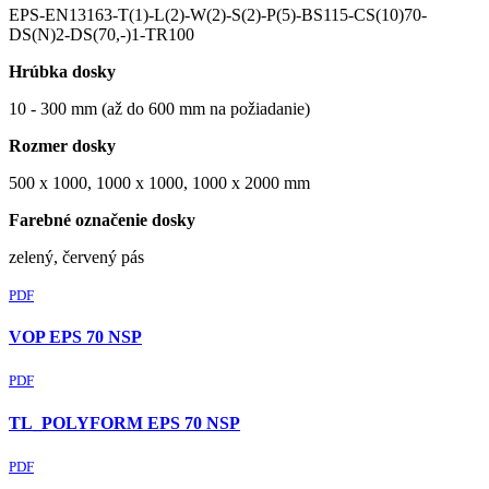
EPS-EN13163-T(1)-L(2)-W(2)-S(2)-P(5)-BS115-CS(10)70-
DS(N)2-DS(70,-)1-TR100
Hrúbka dosky
10 - 300 mm (až do 600 mm na požiadanie)
Rozmer dosky
500 x 1000, 1000 x 1000, 1000 x 2000 mm
Farebné označenie dosky
zelený, červený pás
PDF
VOP EPS 70 NSP
PDF
TL_POLYFORM EPS 70 NSP
PDF