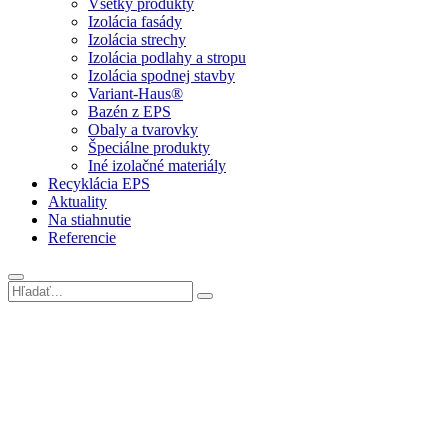
Všetky produkty
Izolácia fasády
Izolácia strechy
Izolácia podlahy a stropu
Izolácia spodnej stavby
Variant-Haus®
Bazén z EPS
Obaly a tvarovky
Špeciálne produkty
Iné izolačné materiály
Recyklácia EPS
Aktuality
Na stiahnutie
Referencie