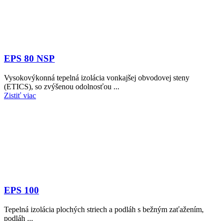
EPS 80 NSP
Vysokovýkonná tepelná izolácia vonkajšej obvodovej steny
(ETICS), so zvýšenou odolnosťou ...
Zistiť viac
EPS 100
Tepelná izolácia plochých striech a podláh s bežným zaťažením,
podláh ...