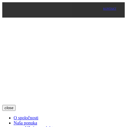
KONTAKT
close
O spoločnosti
Naša ponuka