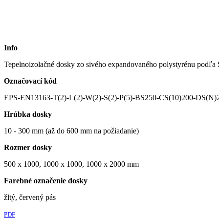
Info
Tepelnoizolačné dosky zo sivého expandovaného polystyrénu pod
Označovací kód
EPS-EN13163-T(2)-L(2)-W(2)-S(2)-P(5)-BS250-CS(10)200-DS(N)2
Hrúbka dosky
10 - 300 mm (až do 600 mm na požiadanie)
Rozmer dosky
500 x 1000, 1000 x 1000, 1000 x 2000 mm
Farebné označenie dosky
žltý, červený pás
PDF