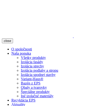
close
O spoločnosti
Naša ponuka
Všetky produkty
Izolácia fasády
Izolácia strechy
Izolácia podlahy a stropu
Izolácia spodnej stavby
Variant-Haus®
Bazén z EPS
Obaly a tvarovky
Špeciálne produkty
Iné izolačné materiály
Recyklácia EPS
Aktuality