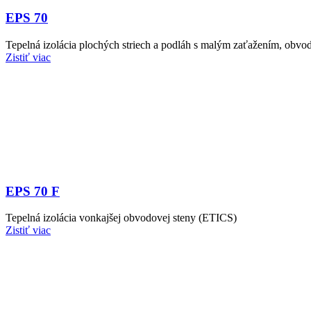
EPS 70
Tepelná izolácia plochých striech a podláh s malým zaťažením, obvodo
Zistiť viac
EPS 70 F
Tepelná izolácia vonkajšej obvodovej steny (ETICS)
Zistiť viac